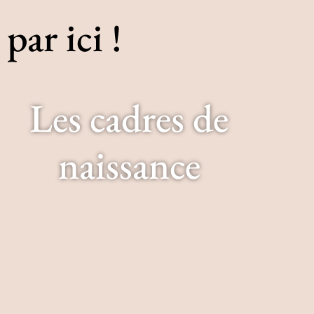
par ici !
Les cadres de
naissance