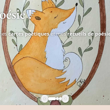
oésie !
 mes
cartes poétiques
et mes
recueils de poési