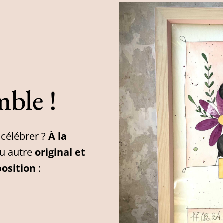
mble !
célébrer ?
À la
u autre
original et
position
: