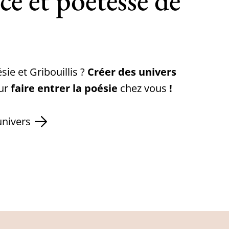
ice et poétesse de
ie et Gribouillis ?
Créer des univers
ur
faire entrer la poésie
chez vous
!
nivers