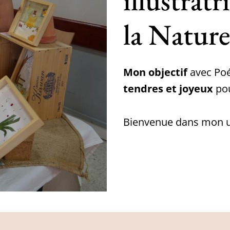
illustratr
la Nature
Mon objectif
avec Poés
tendres et joyeux
po
Bienvenue dans mon u