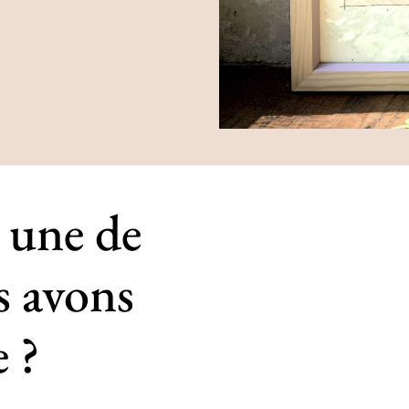
 une de
s avons
e ?