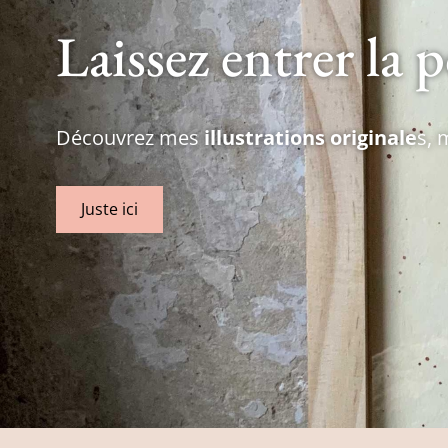
Laissez entrer la p
Découvrez mes
illustrations originale
s,
Juste ici