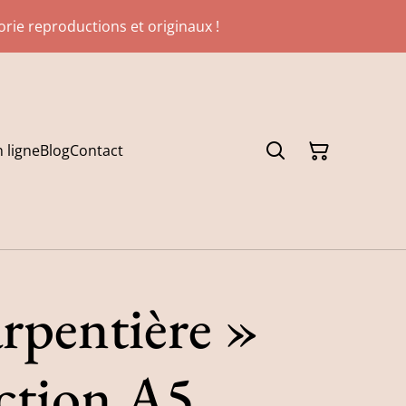
gorie reproductions et originaux !
 ligne
Blog
Contact
rpentière »
ction A5