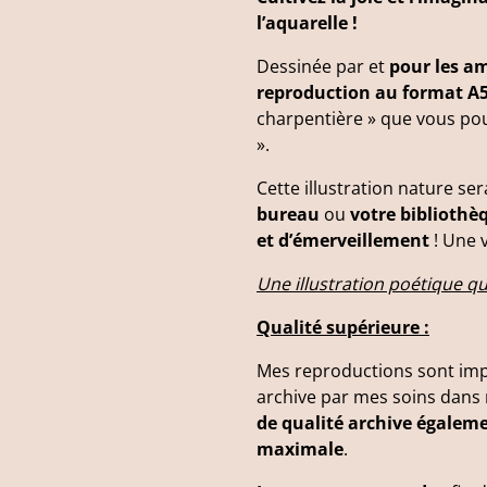
l’aquarelle !
Dessinée par et
pour les a
reproduction au format A
charpentière » que vous pou
».
Cette illustration nature se
bureau
ou
votre bibliothè
et d’émerveillement
! Une v
Une illustration poétique qu
Qualité supérieure :
Mes reproductions sont im
archive par mes soins dan
de qualité archive égalem
maximale
.