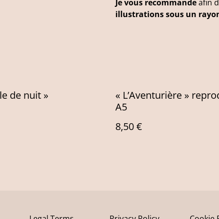
Je vous recommande
afin d
illustrations sous un rayo
le de nuit »
« L’Aventurière » repr
A5
8,50 €
Legal Terms
Privacy Policy
Cookie 