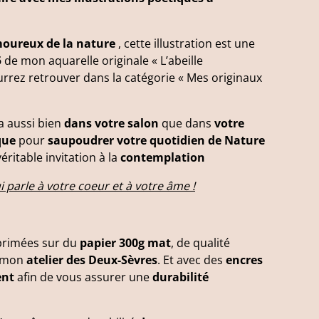
moureux de la nature
, cette illustration est une
5
de mon aquarelle originale « L’abeille
rrez retrouver dans la catégorie « Mes originaux
ra aussi bien
dans votre salon
que dans
votre
que
pour
saupoudrer votre quotidien de Nature
éritable invitation à la
contemplation
i parle à votre coeur et à votre âme !
primées sur du
papier 300g mat
, de qualité
s mon
atelier des Deux-Sèvres
. Et avec des
encres
ent
afin de vous assurer une
durabilité