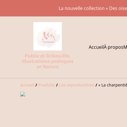
La nouvelle collection « Des oise
Accueil
À propos
M
Poésie et Gribouillis,
illustrations poétiques
et Nature
Accueil
/
Produits
/
Les reproductions
/
« La charpenti