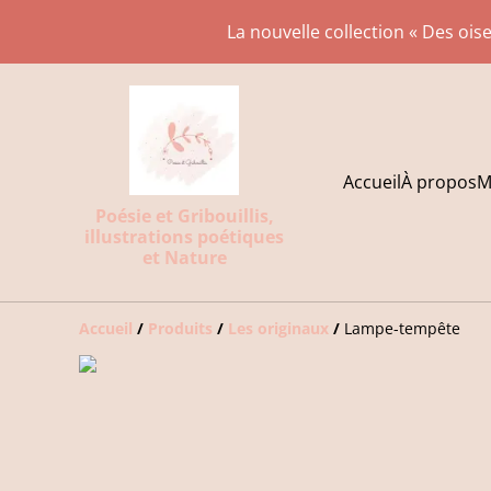
La nouvelle collection « Des oise
Accueil
À propos
M
Poésie et Gribouillis,
illustrations poétiques
et Nature
Accueil
/
Produits
/
Les originaux
/
Lampe-tempête