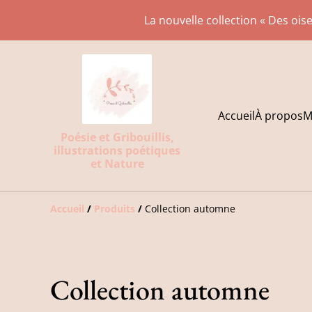
La nouvelle collection « Des oise
Accueil
À propos
M
Poésie et Gribouillis,
illustrations poétiques
et Nature
Accueil
/
Produits
/
Collection automne
Collection automne