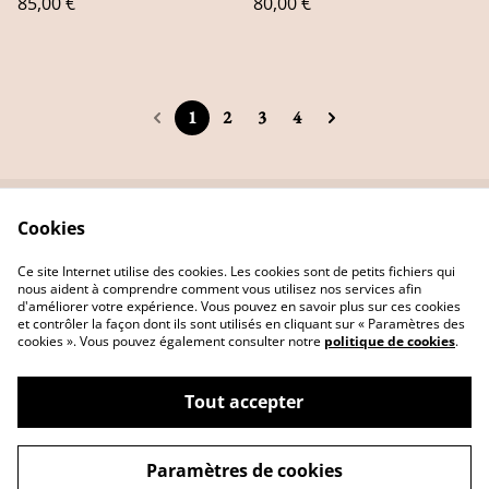
85,00 €
80,00 €
1
2
3
4
Cookies
Contact Us
Legal Terms
Privacy Policy
Cookie Policy
Ce site Internet utilise des cookies. Les cookies sont de petits fichiers qui
nous aident à comprendre comment vous utilisez nos services afin
d'améliorer votre expérience. Vous pouvez en savoir plus sur ces cookies
et contrôler la façon dont ils sont utilisés en cliquant sur « Paramètres des
cookies ». Vous pouvez également consulter notre
politique de cookies
.
Tout accepter
Poésie et Gribouillis, illustrations poétiques
©
2026
et Nature
Paramètres de cookies
powered by