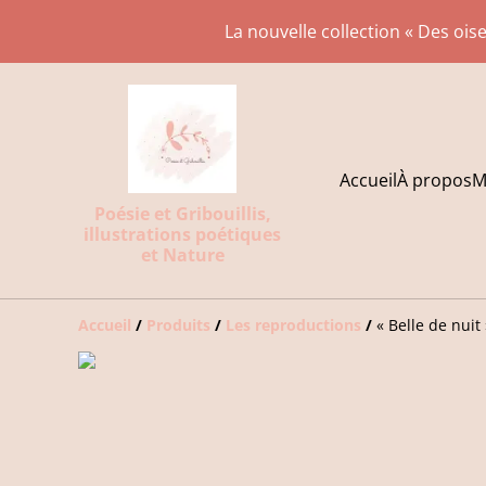
La nouvelle collection « Des oise
Accueil
À propos
M
Poésie et Gribouillis,
illustrations poétiques
et Nature
Accueil
/
Produits
/
Les reproductions
/
« Belle de nuit