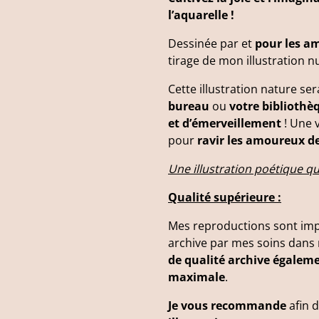
l’aquarelle !
Dessinée par et
pour les a
tirage de mon illustration n
Cette illustration nature se
bureau
ou
votre bibliothè
et d’émerveillement
! Une v
pour
ravir les amoureux de
Une illustration poétique qu
Qualité supérieure :
Mes reproductions sont im
archive par mes soins dan
de qualité archive égalem
maximale
.
Je vous recommande
afin d