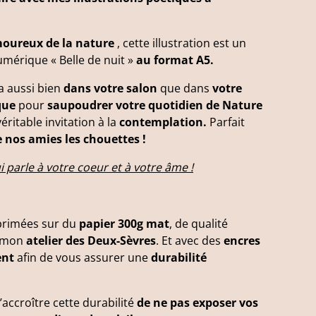
moureux de la nature
, cette illustration est un
umérique « Belle de nuit »
au format A5.
ra aussi bien
dans votre salon
que dans
votre
que
pour
saupoudrer votre quotidien de Nature
éritable invitation à la
contemplation.
Parfait
 nos amies les chouettes !
i parle à votre coeur et à votre âme !
primées sur du
papier 300g mat
, de qualité
s mon
atelier des Deux-Sèvres
. Et avec des
encres
ent
afin de vous assurer une
durabilité
’accroître cette durabilité
de ne pas exposer vos