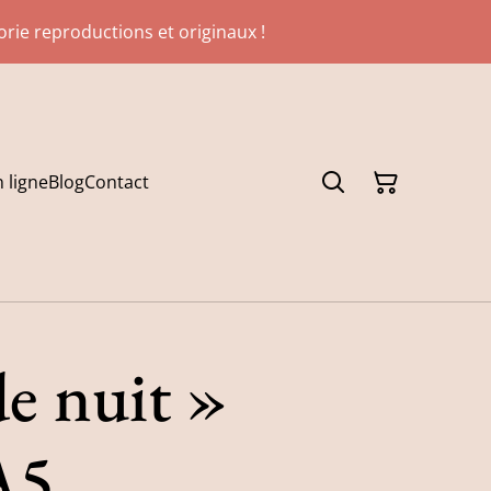
gorie reproductions et originaux !
 ligne
Blog
Contact
de nuit »
A5