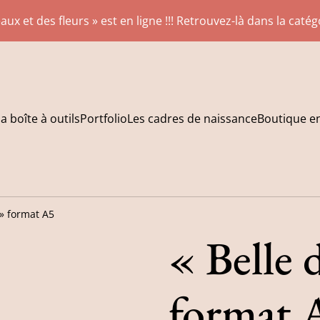
aux et des fleurs » est en ligne !!! Retrouvez-là dans la caté
a boîte à outils
Portfolio
Les cadres de naissance
Boutique en
 » format A5
« Belle 
format 