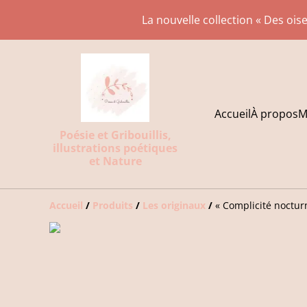
La nouvelle collection « Des oise
Accueil
À propos
M
Poésie et Gribouillis,
illustrations poétiques
et Nature
Accueil
/
Produits
/
Les originaux
/
« Complicité noctur