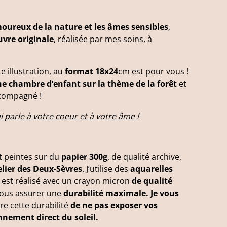
oureux de la nature et les âmes sensibles
,
uvre originale
, réalisée par mes soins, à
e illustration, au
format 18x24
cm est pour vous !
e chambre d’enfant sur la thème de la forêt
et
ccompagné !
i parle à votre coeur et à votre âme !
 peintes sur du
papier 300g
, de qualité archive,
elier des Deux-Sèvres
. J’utilise des
aquarelles
est réalisé avec un crayon micron
de qualité
vous assurer une
durabilité maximale. Je vous
tre cette durabilité
de ne pas exposer vos
nnement direct du soleil.