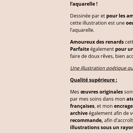
l’aquarelle !
Dessinée par et
pour les am
cette illustration est une
oe
l’aquarelle.
Amoureux des renards
cett
Parfaite
également
pour un
faire de doux rêves, bien a
Une illustration poétique qu
Qualité supérieure :
Mes
œuvres originales
sont
par mes soins dans mon
at
françaises
, et mon
encrage
archive
également afin de 
recommande,
afin d’accroî
illustrations sous un rayo