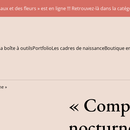
aux et des fleurs » est en ligne !!! Retrouvez-là dans la caté
a boîte à outils
Portfolio
Les cadres de naissance
Boutique en
ne »
« Compl
nocturn