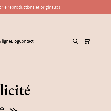
gorie reproductions et originaux !
 ligne
Blog
Contact
icité
e »