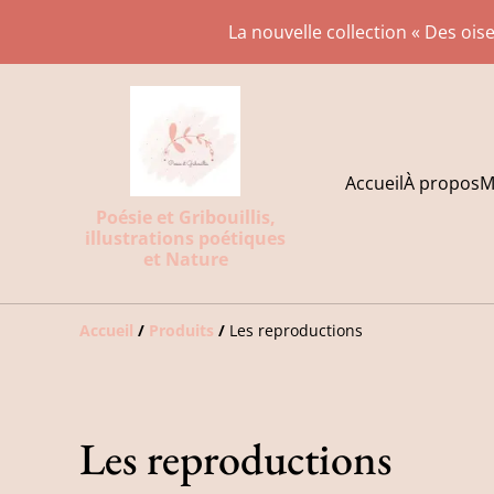
La nouvelle collection « Des oise
Accueil
À propos
M
Poésie et Gribouillis,
illustrations poétiques
et Nature
Accueil
/
Produits
/
Les reproductions
Les reproductions