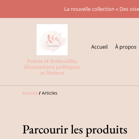
La nouvelle collection « Des oise
Accueil
À propos
Poésie et Gribouillis,
illustrations poétiques
et Nature
Accueil
/
Articles
Parcourir les produits