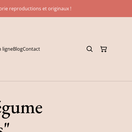
gorie reproductions et originaux !
 ligne
Blog
Contact
égume
s"