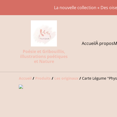
La nouvelle collection « Des oise
Accueil
À propos
M
Poésie et Gribouillis,
illustrations poétiques
et Nature
Accueil
/
Produits
/
Les originaux
/
Carte Légume "Phys