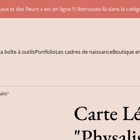
aux et des fleurs » est en ligne !!! Retrouvez-là dans la caté
a boîte à outils
Portfolio
Les cadres de naissance
Boutique en
alis"
Carte L
"Physali