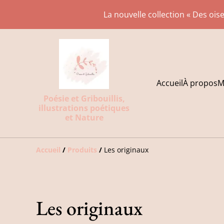
La nouvelle collection « Des oise
Accueil
À propos
M
Poésie et Gribouillis,
illustrations poétiques
et Nature
Accueil
/
Produits
/
Les originaux
Les originaux